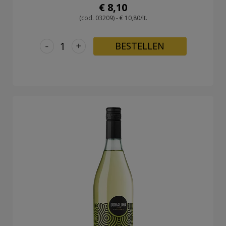
€ 8,10
(cod. 03209) - € 10,80/lt.
-
+
BESTELLEN