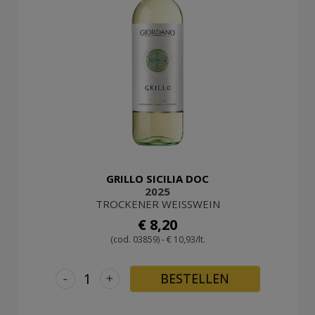
GRILLO SICILIA DOC
2025
TROCKENER WEISSWEIN
€ 8,20
(cod. 03859) - € 10,93/lt.
-
+
BESTELLEN