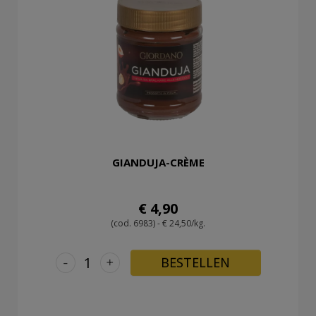
GIANDUJA-CRÈME
€ 4,90
(cod. 6983) - € 24,50/kg.
-
+
BESTELLEN