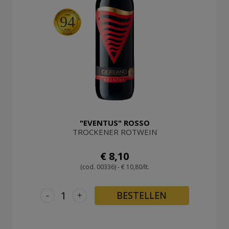
94
"EVENTUS" ROSSO
TROCKENER ROTWEIN
€ 8,10
(cod. 00336) - € 10,80/lt.
-
+
BESTELLEN