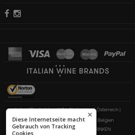
Italien
|
Deutschland
|
Großbritannien
|
Österreich
|
×
Diese Internetseite macht
Schweiz
|
Niederlande
|
Frankreich
|
Belgien
Gebrauch von Tracking
VERANTWORTUNGSBEWUSST TRINKEN
Cookies