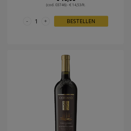
(cod. 03746) - € 14,53/lt.
-
+
BESTELLEN