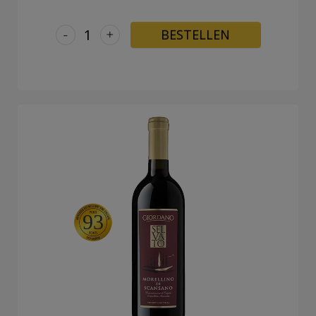
-
+
BESTELLEN
93