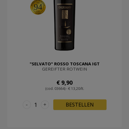
94
"SELVATO" ROSSO TOSCANA IGT
GEREIFTER ROTWEIN
€ 9,90
(cod. 03664) - € 13,20/lt.
-
+
BESTELLEN