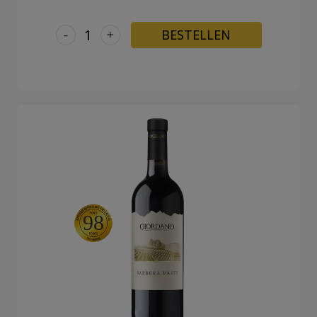
-
+
BESTELLEN
98