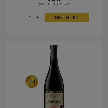
(cod. 03782) - € 11,20/lt.
-
+
BESTELLEN
94