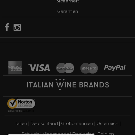
Sicherheit
Garantien
Italien
|
Deutschland
|
Großbritannien
|
Österreich
|
Schweiz
|
Niederlande
|
Frankreich
|
Belgien