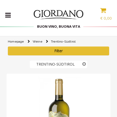
€
0,00
BUON VINO, BUONA VITA
Homepage
Weine
Trentino-Südtirol
WEINE
Filter
DELIKATESSEN
PROBIERPAKETE
TRENTINO-SÜDTIROL
SPIRITOUSEN
ZUBEHÖR
INTERNATIONALE
AUSWAHL
ANGEBOTE
BLOG