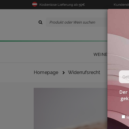
Kostenlose Lieferung ab 59€
Kundendi
WEINE
DELIK
Homepage
Widerrufsrecht
Der 
gek
I