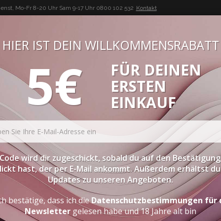
enst, Mo-Fr 8-20 Uhr Sam 9-17 Uhr
0800 102 532
Kontakt
HIER IST DEIN WILLKOMMENSRABATT
5€
FÜR DEINEN
BUON VINO, BUONA VITA
ERSTEN
ATESSEN
PROBIERPAKETE
SPIRITOUSEN
ZUBEHÖR
EINKAUF
Code wird dir zugeschickt, sobald du auf den Bestätigung
lickt hast, der per E-Mail ankommt. Außerdem erhältst du 
Updates zu unseren Angeboten.
ch bestätige, dass ich die
Datenschutzbestimmungen für 
Newsletter
gelesen habe und 18 Jahre alt bin