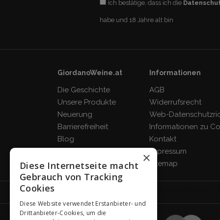
Ich bestätige, dass ich die
Datenschu
habe und 18 Jahre alt bin
GiordanoWeine.at
Informationen
Die Geschichte
AGB
Unsere Produkte
Widerrufsrecht
Neuerung
Web-Datenschutzrich
Barrierefreiheit
Informationen zu C
Blog
Kontakt
FAQ
Impressum
×
Sitemap
Diese Internetseite macht
Gebrauch von Tracking
Cookies
Diese Website verwendet Erstanbieter- und
Drittanbieter-Cookies, um die