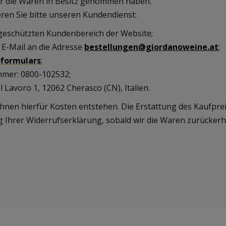
er die Waren in Besitz genommen haben.
ren Sie bitte unseren Kundendienst:
 geschützten Kundenbereich der Website;
 E-Mail an die Adresse
bestellungen@giordanoweine.at
;
formulars
;
mmer: 0800-102532;
del Lavoro 1, 12062 Cherasco (CN), Italien.
Ihnen hierfür Kosten entstehen. Die Erstattung des Kaufpre
g Ihrer Widerrufserklärung, sobald wir die Waren zurücker