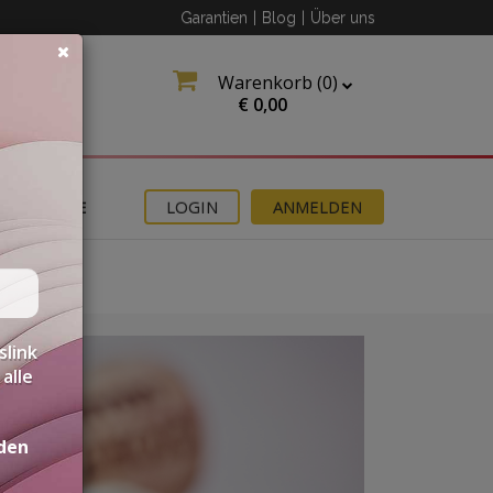
Garantien
|
Blog
|
Über uns
Warenkorb (
0
)
€
0,00
ANGEBOTE
LOGIN
ANMELDEN
slink
alle
den