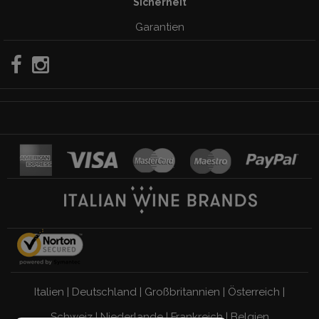
Sicherheit
Garantien
Italien
|
Deutschland
|
Großbritannien
|
Österreich
|
Schweiz
|
Niederlande
|
Frankreich
|
Belgien