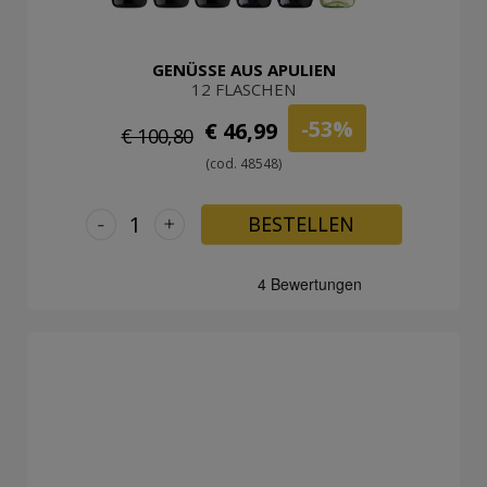
GENÜSSE AUS APULIEN
12 FLASCHEN
-53%
€ 46,99
€ 100,80
(cod. 48548)
-
+
BESTELLEN