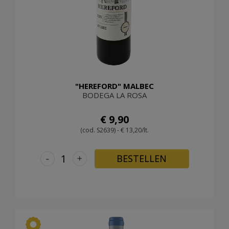
"HEREFORD" MALBEC
BODEGA LA ROSA
€ 9,90
(cod. S2639) - € 13,20/lt.
-
+
BESTELLEN