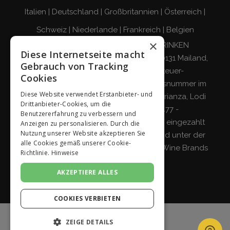
Italien
|
Deutschland
|
Großbritannien
|
Österreich
|
Schweiz
|
Niederlande
|
Frankreich
|
Belgien
×
VERANTWORTUNGSBEWUSST TRINKEN
Diese Internetseite macht
Giordano Vini S.p.A. Viale Abruzzi 94, 20131 Mailand,
Gebrauch von Tracking
Italien - Steuernummer, Umsatzsteuer-
Cookies
Identifikationsnummer und Eintragungsnummer im
Diese Website verwendet Erstanbieter- und
Handelsregister von Mailand, Monza-Brianza, Lodi
Drittanbieter-Cookies, um die
04642870960 - R.E.A. MI-2564477 -
Benutzererfahrung zu verbessern und
Gesellschaftskapital 500.000 Euro voll eingezahlt
Anzeigen zu personalisieren. Durch die
Nutzung unserer Website akzeptieren Sie
Gesellschaft mit einzigem Teilhaber und unter der
alle Cookies gemäß unserer Cookie-
Leitung und Koordinierung von
Italian Wine Brands
Richtlinie.
Hinweise
S.p.A.
AKZEPTIERE ALLES
COOKIES VERBIETEN
ZEIGE DETAILS