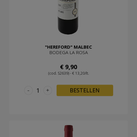
"HEREFORD" MALBEC
BODEGA LA ROSA
€ 9,90
(cod. S2639) - € 13,20/lt.
-
+
BESTELLEN