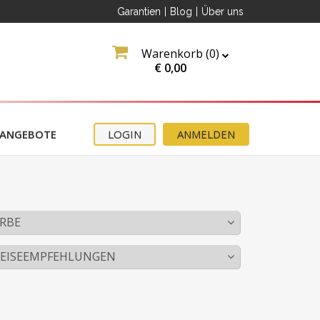
Garantien
|
Blog
|
Über uns
Warenkorb (
0
)
€
0,00
ANGEBOTE
LOGIN
ANMELDEN
RBE
PEISEEMPFEHLUNGEN