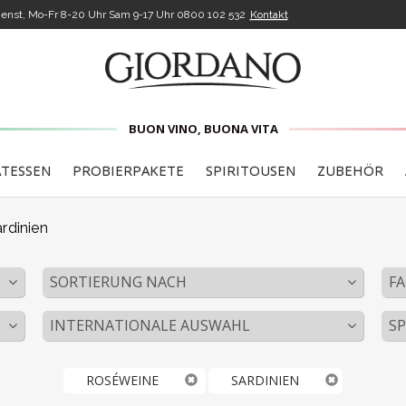
enst, Mo-Fr 8-20 Uhr Sam 9-17 Uhr
0800 102 532
Kontakt
BUON VINO, BUONA VITA
ATESSEN
PROBIERPAKETE
SPIRITOUSEN
ZUBEHÖR
rdinien
SORTIERUNG NACH
FA
INTERNATIONALE AUSWAHL
S
ROSÉWEINE
SARDINIEN