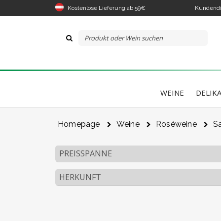
Kostenlose Lieferung ab 59€
Kundendi
WEINE
DELIK
Homepage
Weine
Roséweine
Sa
PREISSPANNE
HERKUNFT