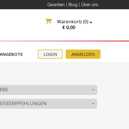
Garantien
|
Blog
|
Über uns
Warenkorb (
0
)
€
0,00
ANGEBOTE
LOGIN
ANMELDEN
RBE
PEISEEMPFEHLUNGEN