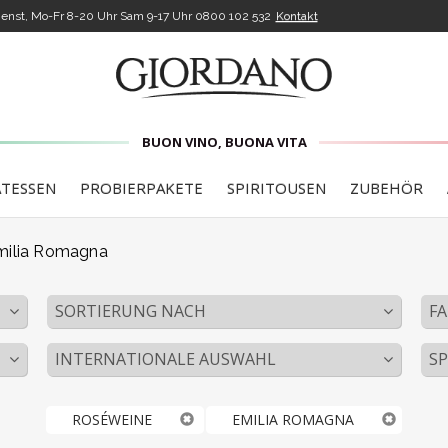
enst, Mo-Fr 8-20 Uhr Sam 9-17 Uhr
0800 102 532
Kontakt
BUON VINO, BUONA VITA
ATESSEN
PROBIERPAKETE
SPIRITOUSEN
ZUBEHÖR
milia Romagna
SORTIERUNG NACH
FA
INTERNATIONALE AUSWAHL
S
ROSÉWEINE
EMILIA ROMAGNA