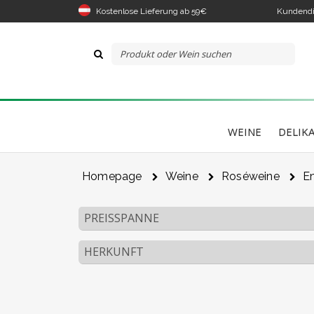
Kostenlose Lieferung ab 59€
Kundendi
WEINE
DELIK
Homepage
Weine
Roséweine
E
PREISSPANNE
HERKUNFT