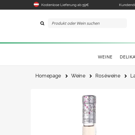
Kostenlose Lieferung ab 59€
Kundendi
WEINE
DELIK
Homepage
Weine
Roséweine
L