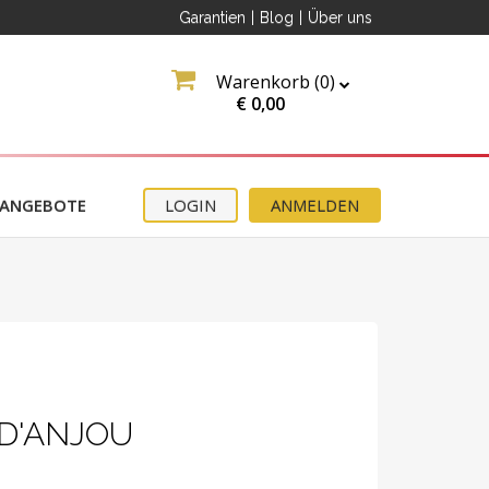
Garantien
|
Blog
|
Über uns
Warenkorb (
0
)
€
0,00
ANGEBOTE
LOGIN
ANMELDEN
 D'ANJOU