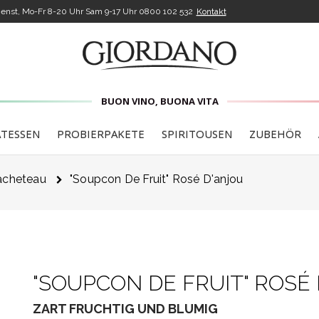
enst, Mo-Fr 8-20 Uhr Sam 9-17 Uhr
0800 102 532
Kontakt
BUON VINO, BUONA VITA
ATESSEN
PROBIERPAKETE
SPIRITOUSEN
ZUBEHÖR
acheteau
"soupcon De Fruit" Rosé D'anjou
"SOUPCON DE FRUIT" ROSÉ
ZART FRUCHTIG UND BLUMIG