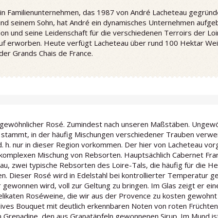
e ein Familienunternehmen, das 1987 von André Lacheteau gegründe
und seinem Sohn, hat André ein dynamisches Unternehmen aufgeba
on und seine Leidenschaft für die verschiedenen Terroirs der Loir
Ruf erworben. Heute verfügt Lacheteau über rund 100 Hektar Wei
der Grands Chais de France.
ngewöhnlicher Rosé. Zumindest nach unseren Maßstäben. Ungewöhn
, stammt, in der häufig Mischungen verschiedener Trauben verw
 d. h. nur in dieser Region vorkommen. Der hier von Lacheteau v
 komplexen Mischung von Rebsorten. Hauptsächlich Cabernet Fran
eau, zwei typische Rebsorten des Loire-Tals, die häufig für die 
n. Dieser Rosé wird in Edelstahl bei kontrollierter Temperatur 
 gewonnen wird, voll zur Geltung zu bringen. Im Glas zeigt er ein
elikaten Roséweine, die wir aus der Provence zu kosten gewohnt si
sives Bouquet mit deutlich erkennbaren Noten von roten Früchten. 
n Grenadine, den aus Granatäpfeln gewonnenen Sirup. Im Mund is