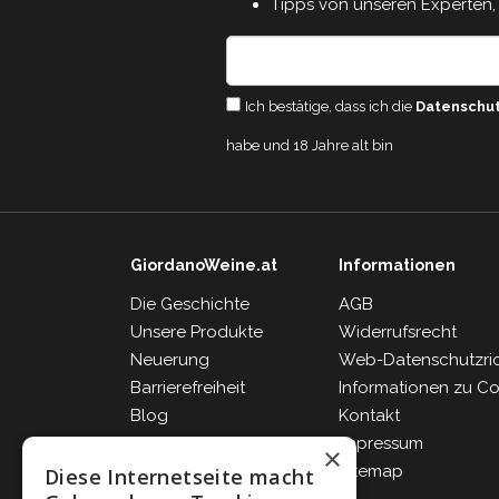
Tipps von unseren Experten, 
Ich bestätige, dass ich die
Datenschu
habe und 18 Jahre alt bin
GiordanoWeine.at
Informationen
Die Geschichte
AGB
Unsere Produkte
Widerrufsrecht
Neuerung
Web-Datenschutzrich
Barrierefreiheit
Informationen zu C
Blog
Kontakt
FAQ
Impressum
×
Sitemap
Diese Internetseite macht