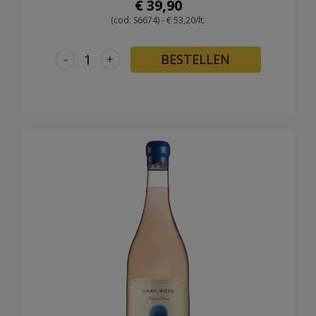
€ 39,90
(cod. S6674) - € 53,20/lt.
-
+
BESTELLEN