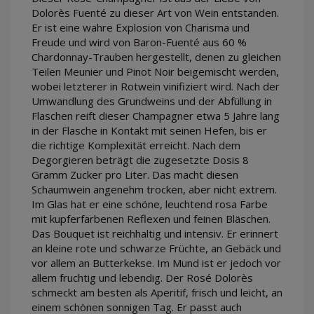
Dolorès Fuenté zu dieser Art von Wein entstanden.
Er ist eine wahre Explosion von Charisma und
Freude und wird von Baron-Fuenté aus 60 %
Chardonnay-Trauben hergestellt, denen zu gleichen
Teilen Meunier und Pinot Noir beigemischt werden,
wobei letzterer in Rotwein vinifiziert wird. Nach der
Umwandlung des Grundweins und der Abfüllung in
Flaschen reift dieser Champagner etwa 5 Jahre lang
in der Flasche in Kontakt mit seinen Hefen, bis er
die richtige Komplexität erreicht. Nach dem
Degorgieren beträgt die zugesetzte Dosis 8
Gramm Zucker pro Liter. Das macht diesen
Schaumwein angenehm trocken, aber nicht extrem.
Im Glas hat er eine schöne, leuchtend rosa Farbe
mit kupferfarbenen Reflexen und feinen Bläschen.
Das Bouquet ist reichhaltig und intensiv. Er erinnert
an kleine rote und schwarze Früchte, an Gebäck und
vor allem an Butterkekse. Im Mund ist er jedoch vor
allem fruchtig und lebendig. Der Rosé Dolorès
schmeckt am besten als Aperitif, frisch und leicht, an
einem schönen sonnigen Tag. Er passt auch