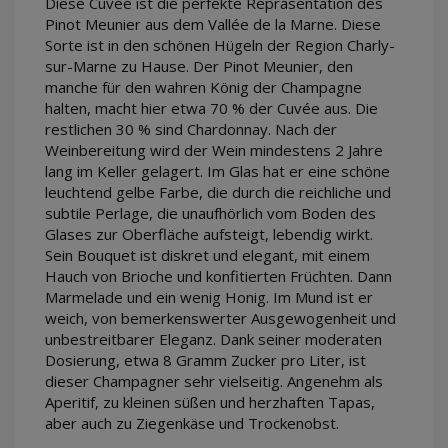
Diese Cuvée ist die perfekte Repräsentation des
Pinot Meunier aus dem Vallée de la Marne. Diese
Sorte ist in den schönen Hügeln der Region Charly-
sur-Marne zu Hause. Der Pinot Meunier, den
manche für den wahren König der Champagne
halten, macht hier etwa 70 % der Cuvée aus. Die
restlichen 30 % sind Chardonnay. Nach der
Weinbereitung wird der Wein mindestens 2 Jahre
lang im Keller gelagert. Im Glas hat er eine schöne
leuchtend gelbe Farbe, die durch die reichliche und
subtile Perlage, die unaufhörlich vom Boden des
Glases zur Oberfläche aufsteigt, lebendig wirkt.
Sein Bouquet ist diskret und elegant, mit einem
Hauch von Brioche und konfitierten Früchten. Dann
Marmelade und ein wenig Honig. Im Mund ist er
weich, von bemerkenswerter Ausgewogenheit und
unbestreitbarer Eleganz. Dank seiner moderaten
Dosierung, etwa 8 Gramm Zucker pro Liter, ist
dieser Champagner sehr vielseitig. Angenehm als
Aperitif, zu kleinen süßen und herzhaften Tapas,
aber auch zu Ziegenkäse und Trockenobst.