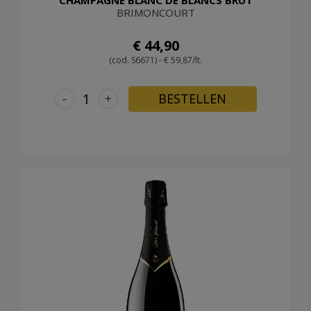
CHAMPAGNE BLANC DE BLANCS BRUT
BRIMONCOURT
€ 44,90
(cod. S6671) - € 59,87/lt.
-
+
BESTELLEN