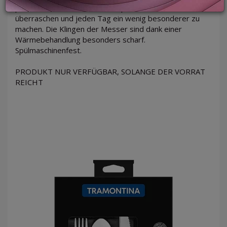
praktisch – dieses Besteck ist perfekt, um Ihre Gäste zu
überraschen und jeden Tag ein wenig besonderer zu
machen. Die Klingen der Messer sind dank einer
Wärmebehandlung besonders scharf.
LOGIN
Spülmaschinenfest.
PRODUKT NUR VERFÜGBAR, SOLANGE DER VORRAT
REICHT