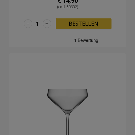
€ 14,90
(cod. 59932)
-
+
BESTELLEN