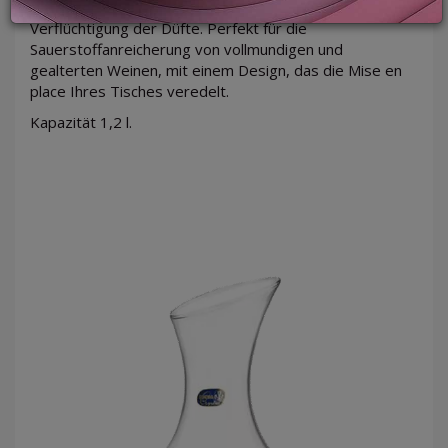
langgestreckte Hals verhindert eine rasche
Verflüchtigung der Düfte. Perfekt für die
Sauerstoffanreicherung von vollmundigen und
gealterten Weinen, mit einem Design, das die Mise en
LOGIN
place Ihres Tisches veredelt.
Kapazität 1,2 l.