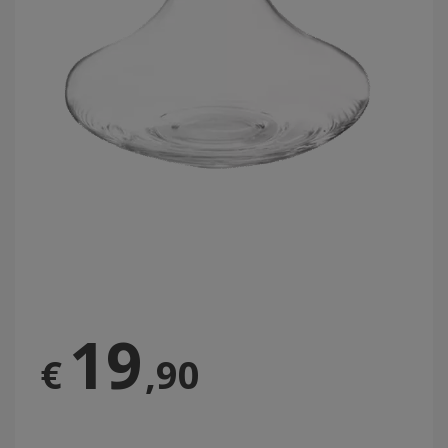
19
€
,90