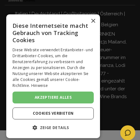
Italien
|
Deutschland
|
Großbritannien
|
Österreich
|
×
Schweiz
|
Niederlande
|
Frankreich
|
Belgien
Diese Internetseite macht
Gebrauch von Tracking
VERANTWORTUNGSBEWUSST TRINKEN
Cookies
Giordano Vini S.p.A. Viale Abruzzi 94, 20131 Mailand,
Italien - Steuernummer, Umsatzsteuer-
Diese Website verwendet Erstanbieter- und
Drittanbieter-Cookies, um die
Identifikationsnummer und Eintragungsnummer im
Benutzererfahrung zu verbessern und
Handelsregister von Mailand, Monza-Brianza, Lodi
Anzeigen zu personalisieren. Durch die
04642870960 - R.E.A. MI-2564477 -
Nutzung unserer Website akzeptieren Sie
alle Cookies gemäß unserer Cookie-
Gesellschaftskapital 500.000 Euro voll eingezahlt
Richtlinie.
Hinweise
Gesellschaft mit einzigem Teilhaber und unter der
Leitung und Koordinierung von
Italian Wine Brands
AKZEPTIERE ALLES
S.p.A.
COOKIES VERBIETEN
ZEIGE DETAILS