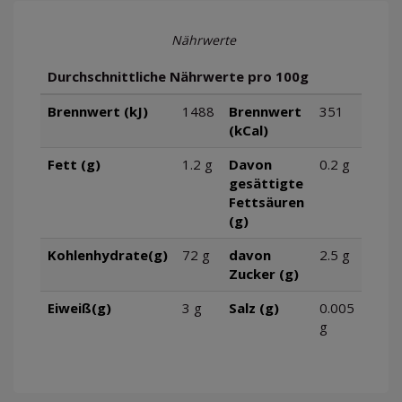
Nährwerte
Durchschnittliche Nährwerte pro 100g
Brennwert (kJ)
1488
Brennwert
351
(kCal)
Fett (g)
1.2 g
Davon
0.2 g
gesättigte
Fettsäuren
(g)
Kohlenhydrate(g)
72 g
davon
2.5 g
Zucker (g)
Eiweiß(g)
3 g
Salz (g)
0.005
g