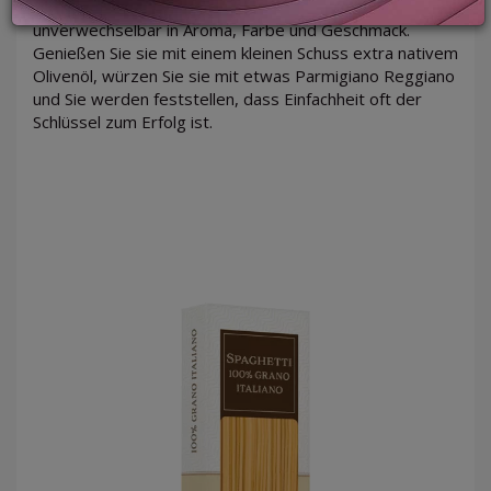
Pasta von großer Qualität, elastisch, fest und
unverwechselbar in Aroma, Farbe und Geschmack.
Genießen Sie sie mit einem kleinen Schuss extra nativem
Olivenöl, würzen Sie sie mit etwas Parmigiano Reggiano
LOGIN
und Sie werden feststellen, dass Einfachheit oft der
Schlüssel zum Erfolg ist.