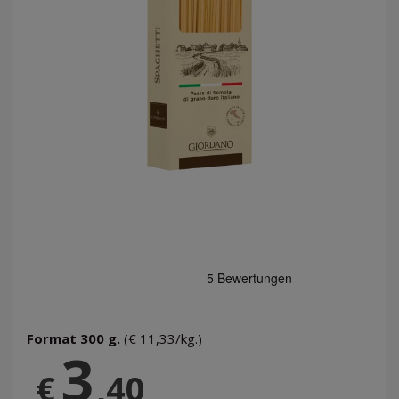
Format 300 g.
(€ 11,33/kg.)
3
€
,40