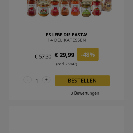
ES LEBE DIE PASTA!
14 DELIKATESSEN
-48%
€ 29,99
€ 57,30
(cod. 75847)
-
+
BESTELLEN