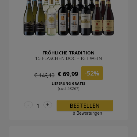
FRÖHLICHE TRADITION
15 FLASCHEN DOC + IGT WEIN
-52%
€ 69,99
€ 146,10
LIEFERUNG GRATIS
(cod. 53267)
-
+
BESTELLEN