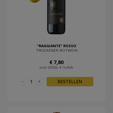
"RAGGIANTE" ROSSO
TROCKENER ROTWEIN
€ 7,80
(cod. 00356) - € 10,40/lt.
-
+
BESTELLEN