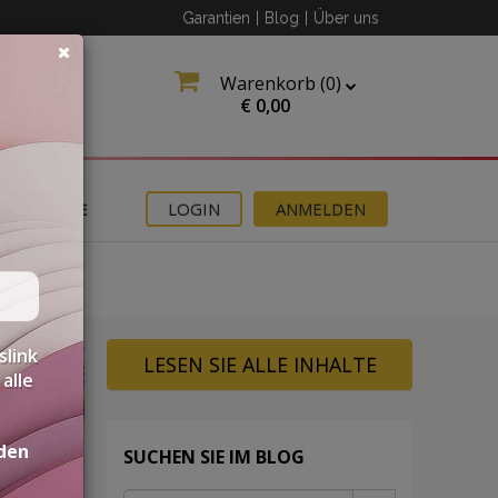
Garantien
|
Blog
|
Über uns
Warenkorb (
0
)
€
0,00
ANGEBOTE
LOGIN
ANMELDEN
slink
LESEN SIE ALLE INHALTE
alle
den
SUCHEN SIE IM BLOG