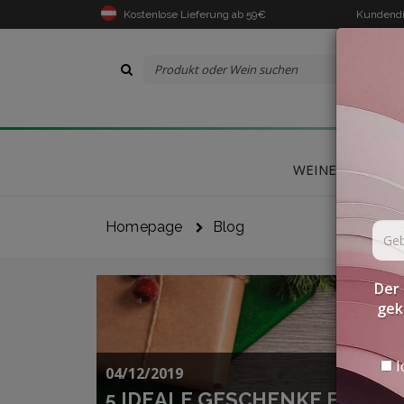
Kostenlose Lieferung ab 59€
Kundendi
WEINE
DELIK
Homepage
Blog
Der 
gek
I
04/12/2019
5 IDEALE GESCHENKE FÜR EI