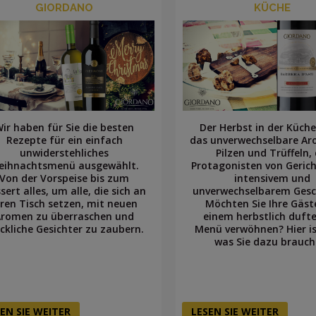
GIORDANO
KÜCHE
ir haben für Sie die besten
Der Herbst in der Küche
Rezepte für ein einfach
das unverwechselbare A
unwiderstehliches
Pilzen und Trüffeln, 
eihnachtsmenü ausgewählt.
Protagonisten von Geric
Von der Vorspeise bis zum
intensivem und
sert alles, um alle, die sich an
unverwechselbarem Ges
hren Tisch setzen, mit neuen
Möchten Sie Ihre Gäst
Aromen zu überraschen und
einem herbstlich duft
ckliche Gesichter zu zaubern.
Menü verwöhnen? Hier ist
was Sie dazu brauch
EN SIE WEITER
LESEN SIE WEITER