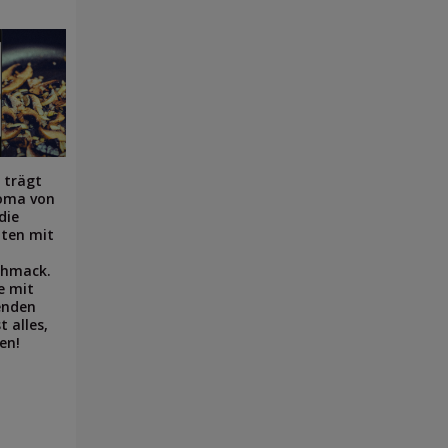
 trägt
roma von
die
hten mit
chmack.
e mit
enden
 alles,
en!