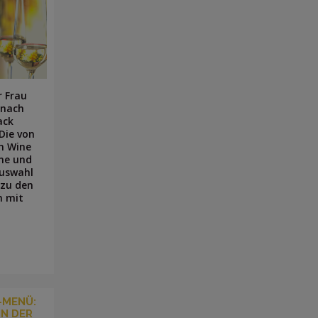
r Frau
 nach
ack
Die von
en Wine
ne und
Auswahl
 zu den
n mit
-MENÜ:
IN DER