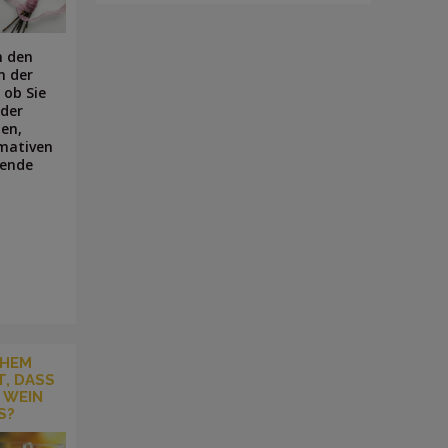
n den
n der
 ob Sie
oder
en,
imativen
sende
CHEM
, DASS
 WEIN
S?