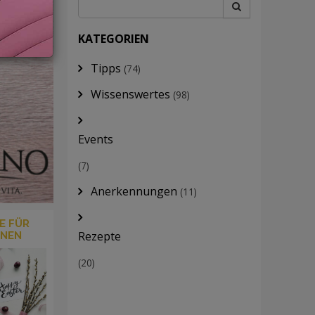
KATEGORIEN
Tipps
(74)
Wissenswertes
(98)
Events
(7)
Anerkennungen
(11)
E FÜR
Rezepte
ONEN
(20)