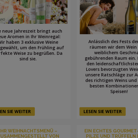
e neue Jahreszeit bringt auch
eue Aromen in Ihr Weinregal:
Anlässlich des Fests de
Wir haben 3 exklusive Weine
räumen wir dem Wein
gewählt, um den Frühling auf
weiblichem Geschm
rfekte Weise zu begrüßen. Da
gebührenden Raum ein. 
sind sie.
den leidenschaftlichst
Lovers bevorzugten Wei
unsere Ratschläge zur 
des richtigen Weins und
besten Kombinatione
Speisen!
EN SIE WEITER
LESEN SIE WEITER
IHR WEIHNACHTSMENÜ –
EIN ECHTES GOURMET
ZUSAMMENGESTELLT VON
PILZE UND TRÜFFELN 