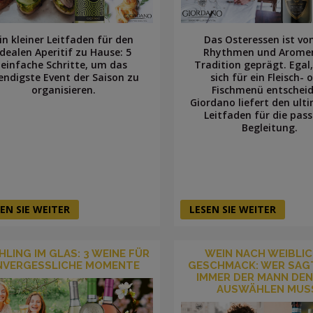
in kleiner Leitfaden für den
Das Osteressen ist vo
idealen Aperitif zu Hause: 5
Rhythmen und Arome
einfache Schritte, um das
Tradition geprägt. Egal,
endigste Event der Saison zu
sich für ein Fleisch- 
organisieren.
Fischmenü entscheid
Giordano liefert den ult
Leitfaden für die pas
Begleitung.
EN SIE WEITER
LESEN SIE WEITER
HLING IM GLAS: 3 WEINE FÜR
WEIN NACH WEIBLI
NVERGESSLICHE MOMENTE
GESCHMACK: WER SAGT
IMMER DER MANN DEN
AUSWÄHLEN MUS