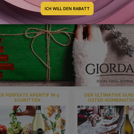
ICH WILL DEN RABATT
ER PERFEKTE APERITIF IN 5
DER ULTIMATIVE GUID
SCHRITTEN
OSTER-KOMBINATI