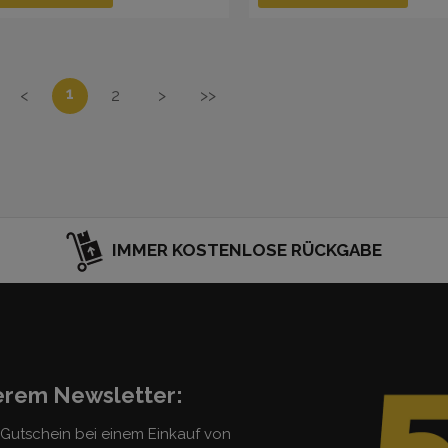
1
<
2
>
>>
IMMER KOSTENLOSE RÜCKGABE
serem Newsletter:
5 Gutschein bei einem Einkauf von