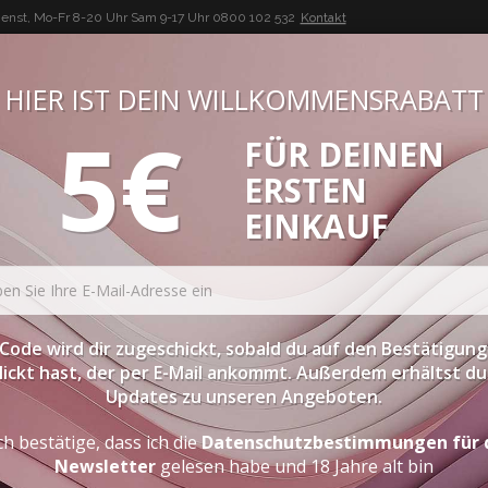
enst, Mo-Fr 8-20 Uhr Sam 9-17 Uhr
0800 102 532
Kontakt
HIER IST DEIN WILLKOMMENSRABATT
5€
FÜR DEINEN
BUON VINO, BUONA VITA
ERSTEN
ATESSEN
PROBIERPAKETE
SPIRITOUSEN
ZUBEHÖR
EINKAUF
Code wird dir zugeschickt, sobald du auf den Bestätigung
lickt hast, der per E-Mail ankommt. Außerdem erhältst du 
Updates zu unseren Angeboten.
ch bestätige, dass ich die
Datenschutzbestimmungen für 
Newsletter
gelesen habe und 18 Jahre alt bin
NEN WINE LOVER