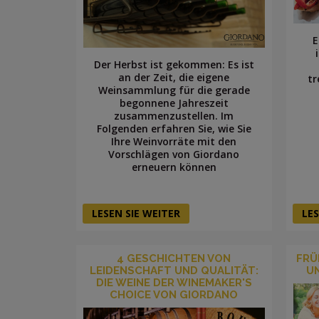
E
Der Herbst ist gekommen: Es ist
an der Zeit, die eigene
tr
Weinsammlung für die gerade
begonnene Jahreszeit
zusammenzustellen. Im
Folgenden erfahren Sie, wie Sie
Ihre Weinvorräte mit den
Vorschlägen von Giordano
erneuern können
LESEN SIE WEITER
LES
4 GESCHICHTEN VON
FRÜ
LEIDENSCHAFT UND QUALITÄT:
U
DIE WEINE DER WINEMAKER'S
CHOICE VON GIORDANO