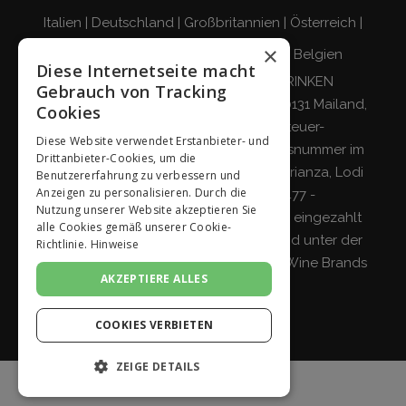
Italien
|
Deutschland
|
Großbritannien
|
Österreich
|
×
Schweiz
|
Niederlande
|
Frankreich
|
Belgien
Diese Internetseite macht
VERANTWORTUNGSBEWUSST TRINKEN
Gebrauch von Tracking
Giordano Vini S.p.A. Viale Abruzzi 94, 20131 Mailand,
Cookies
Italien - Steuernummer, Umsatzsteuer-
Diese Website verwendet Erstanbieter- und
Identifikationsnummer und Eintragungsnummer im
Drittanbieter-Cookies, um die
Handelsregister von Mailand, Monza-Brianza, Lodi
Benutzererfahrung zu verbessern und
Anzeigen zu personalisieren. Durch die
04642870960 - R.E.A. MI-2564477 -
Nutzung unserer Website akzeptieren Sie
Gesellschaftskapital 500.000 Euro voll eingezahlt
alle Cookies gemäß unserer Cookie-
Gesellschaft mit einzigem Teilhaber und unter der
Richtlinie.
Hinweise
Leitung und Koordinierung von
Italian Wine Brands
AKZEPTIERE ALLES
S.p.A.
COOKIES VERBIETEN
ZEIGE DETAILS
UNBEDINGT NOTWENDIGE