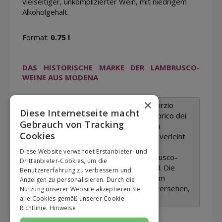
vielseitiger, unkomplizierter Wein, mit niedrigem
Alkoholgehalt.
Format:
0.75 l
DAS HISTORISCHE MARKE
DER LAMBRUSCO-
WEINE AUS MODENA
×
Der „Co
nsorzi
o
Diese Internetseite macht
March
io Storico dei
Gebrauch von Tracking
Lambruschi
Cookies
Modenesi“
verleiht
sein
Diese Website verwendet Erstanbieter- und
charakteristisches Siegel nur an Lambrusco-
Drittanbieter-Cookies, um die
Weine, die authentischer Herkunft sind. Die
Benutzererfahrung zu verbessern und
Flaschen sind nummeriert und mit einem
Anzeigen zu personalisieren. Durch die
typischen Korkverschluss und Kordel versehen,
Nutzung unserer Website akzeptieren Sie
die an alte Traditionen anknüpfen.
alle Cookies gemäß unserer Cookie-
Richtlinie.
Hinweise