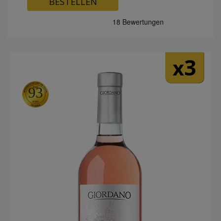
BESTELLEN
3
x
93