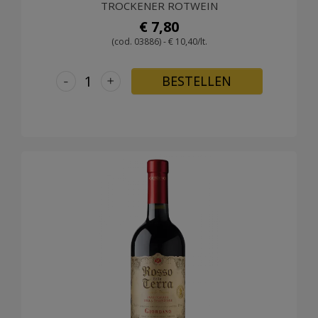
TROCKENER ROTWEIN
€ 7,80
(cod. 03886) - € 10,40/lt.
-
+
BESTELLEN