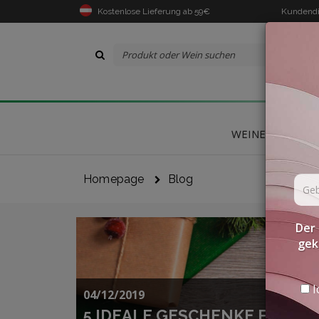
Kostenlose Lieferung ab 59€
Kundendi
WEINE
DELIK
Homepage
Blog
Der 
gek
I
04/12/2019
5 IDEALE GESCHENKE FÜR EI