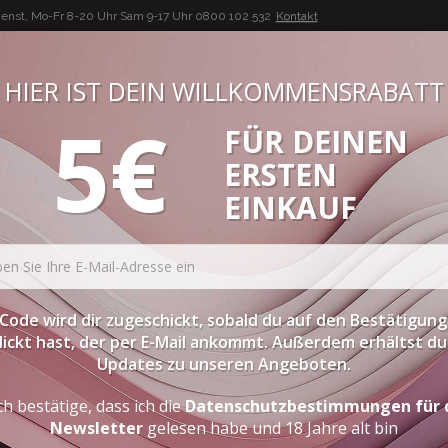
enst, Mo-Fr 8-20 Uhr Sam 9-17 Uhr
0800 102 532
Kontakt
HIER IST DEIN WILLKOMMENSRABATT
5€
FÜR DEINEN
BUON VINO, BUONA VITA
ERSTEN
ATESSEN
PROBIERPAKETE
SPIRITOUSEN
ZUBEHÖR
EINKAUF
Code wird dir zugeschickt, sobald du auf den Bestätigung
lickt hast, der per E-Mail ankommt. Außerdem erhältst du 
Updates zu unseren Angeboten.
ch bestätige, dass ich die
Datenschutzbestimmungen für 
Newsletter
gelesen habe und 18 Jahre alt bin
NEN WINE LOVER