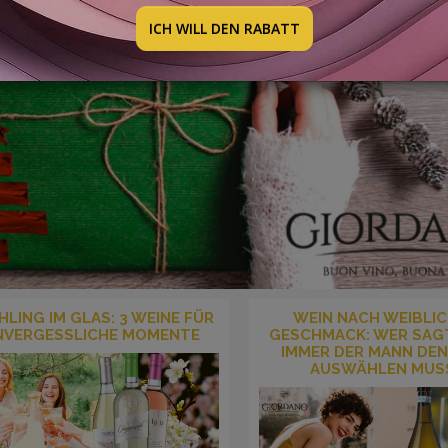
ICH WILL DEN RABATT
HLING IM GLAS: 3 WEINE FÜR
WEIN NACH WEIBLI
NVERGESSLICHE MOMENTE
GESCHMACK: WER SAGT
IMMER DER MANN DEN
AUSWÄHLEN MUS