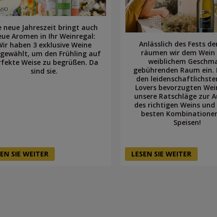
e neue Jahreszeit bringt auch
eue Aromen in Ihr Weinregal:
Anlässlich des Fests de
Wir haben 3 exklusive Weine
räumen wir dem Wein
gewählt, um den Frühling auf
weiblichem Geschm
rfekte Weise zu begrüßen. Da
gebührenden Raum ein. 
sind sie.
den leidenschaftlichst
Lovers bevorzugten Wei
unsere Ratschläge zur 
des richtigen Weins und
besten Kombinatione
Speisen!
EN SIE WEITER
LESEN SIE WEITER