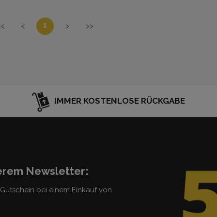
1
<<
<
>
>>
IMMER KOSTENLOSE RÜCKGABE
serem Newsletter:
5 Gutschein bei einem Einkauf von