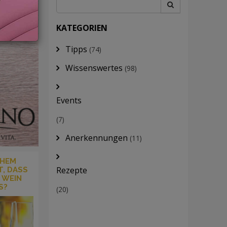
KATEGORIEN
Tipps
(74)
Wissenswertes
(98)
Events
(7)
Anerkennungen
(11)
CHEM
Rezepte
, DASS
 WEIN
S?
(20)