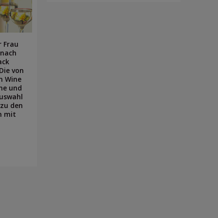
r Frau
 nach
ack
Die von
en Wine
ne und
Auswahl
 zu den
n mit