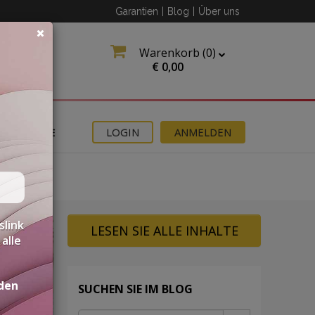
Garantien
|
Blog
|
Über uns
Warenkorb (
0
)
€
0,00
ANGEBOTE
LOGIN
ANMELDEN
slink
LESEN SIE ALLE INHALTE
alle
den
SUCHEN SIE IM BLOG