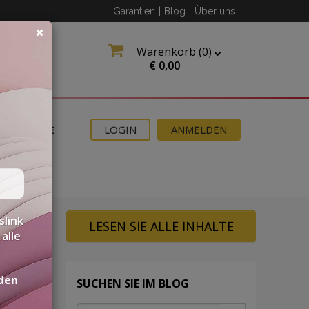
Garantien
|
Blog
|
Über uns
Warenkorb (
0
)
€
0,00
ANGEBOTE
LOGIN
ANMELDEN
slink
LESEN SIE ALLE INHALTE
alle
den
SUCHEN SIE IM BLOG