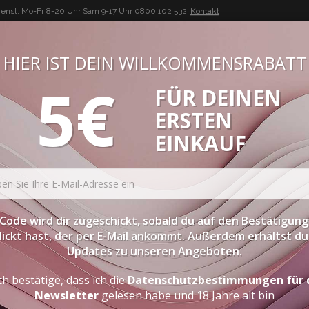
enst, Mo-Fr 8-20 Uhr Sam 9-17 Uhr
0800 102 532
Kontakt
HIER IST DEIN WILLKOMMENSRABATT
5€
FÜR DEINEN
BUON VINO, BUONA VITA
ERSTEN
ATESSEN
PROBIERPAKETE
SPIRITOUSEN
ZUBEHÖR
EINKAUF
Code wird dir zugeschickt, sobald du auf den Bestätigung
lickt hast, der per E-Mail ankommt. Außerdem erhältst du 
Updates zu unseren Angeboten.
ch bestätige, dass ich die
Datenschutzbestimmungen für 
Newsletter
gelesen habe und 18 Jahre alt bin