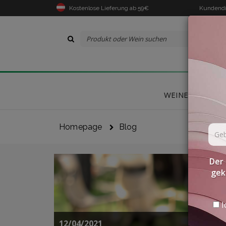
Kostenlose Lieferung ab 59€
Kundendi
WEINE
DELIK
Homepage
Blog
Der 
gek
I
12/04/2021