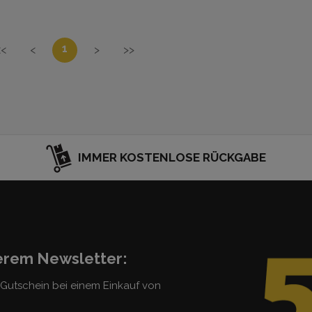
1
<<
<
>
>>
IMMER KOSTENLOSE RÜCKGABE
serem Newsletter:
5 Gutschein bei einem Einkauf von