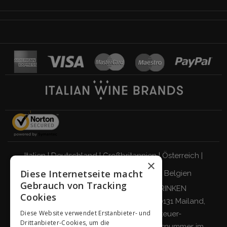
Italien
|
Deutschland
|
Großbritannien
|
Österreich
|
×
Diese Internetseite macht
Schweiz
|
Niederlande
|
Frankreich
|
Belgien
Gebrauch von Tracking
VERANTWORTUNGSBEWUSST TRINKEN
Cookies
Giordano Vini S.p.A. Viale Abruzzi 94, 20131 Mailand,
Diese Website verwendet Erstanbieter- und
Italien - Steuernummer, Umsatzsteuer-
Drittanbieter-Cookies, um die
Identifikationsnummer und Eintragungsnummer im