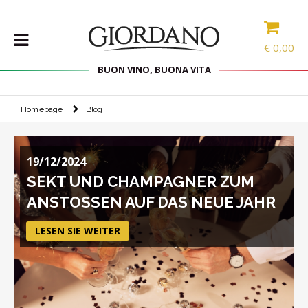
€
0,00
BUON VINO, BUONA VITA
Homepage
Blog
WEINE
DELIKATESSEN
19/12/2024
PROBIERPAKETE
SEKT UND CHAMPAGNER ZUM
SPIRITOUSEN
ANSTOSSEN AUF DAS NEUE JAHR
ZUBEHÖR
INTERNATIONALE
LESEN SIE WEITER
AUSWAHL
ANGEBOTE
BLOG