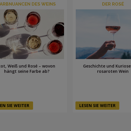
FARBNUANCEN DES WEINS
DER ROSÉ
Rot, Weiß und Rosé – wovon
Geschichte und Kurios
hängt seine Farbe ab?
rosaroten Wein
EN SIE WEITER
LESEN SIE WEITER