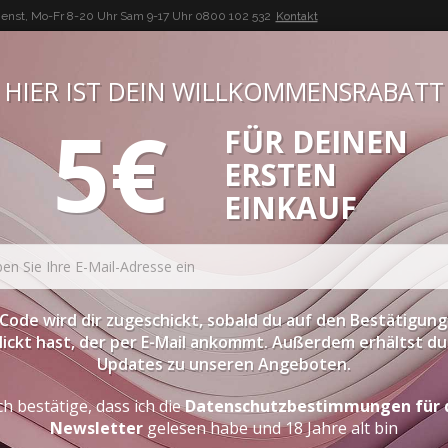
enst, Mo-Fr 8-20 Uhr Sam 9-17 Uhr
0800 102 532
Kontakt
HIER IST DEIN WILLKOMMENSRABATT
5€
FÜR DEINEN
BUON VINO, BUONA VITA
ERSTEN
ATESSEN
PROBIERPAKETE
SPIRITOUSEN
ZUBEHÖR
EINKAUF
Code wird dir zugeschickt, sobald du auf den Bestätigung
lickt hast, der per E-Mail ankommt. Außerdem erhältst du 
Updates zu unseren Angeboten.
ch bestätige, dass ich die
Datenschutzbestimmungen für 
Newsletter
gelesen habe und 18 Jahre alt bin