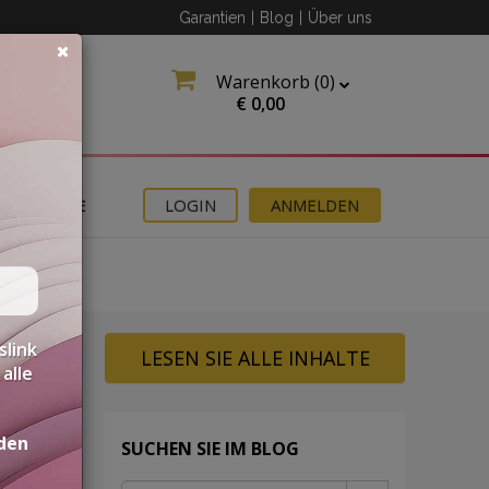
Garantien
|
Blog
|
Über uns
Warenkorb (
0
)
€
0,00
ANGEBOTE
LOGIN
ANMELDEN
slink
LESEN SIE ALLE INHALTE
alle
den
SUCHEN SIE IM BLOG