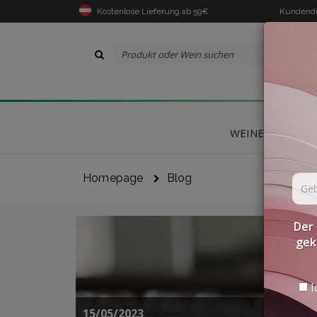
Kostenlose Lieferung ab 59€
Kundendi
WEINE
DELIK
Homepage
Blog
Der 
gek
I
15/05/2023