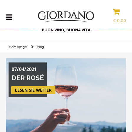
€
0,00
BUON VINO, BUONA VITA
Homepage
Blog
WEINE
DELIKATESSEN
07/04/2021
PROBIERPAKETE
DER ROSÉ
SPIRITOUSEN
ZUBEHÖR
LESEN SIE WEITER
INTERNATIONALE
AUSWAHL
ANGEBOTE
BLOG