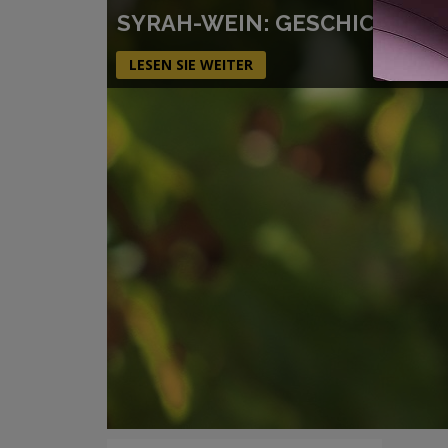
SYRAH-WEIN: GESCHICHTE,
LESEN SIE WEITER