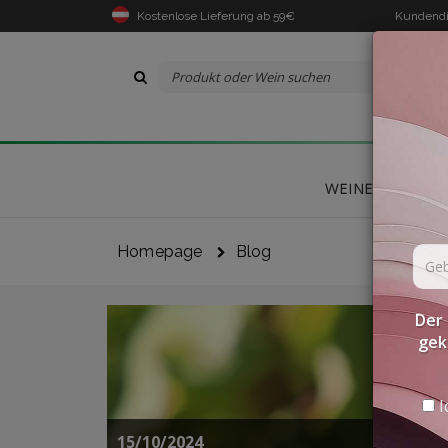
Kostenlose Lieferung ab 59€
Kundendi
WEINE
DELIK
Homepage
Blog
Der 
gek
I
15/10/2024