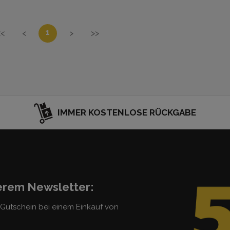
1
<<
<
>
>>
IMMER KOSTENLOSE RÜCKGABE
serem Newsletter:
5 Gutschein bei einem Einkauf von