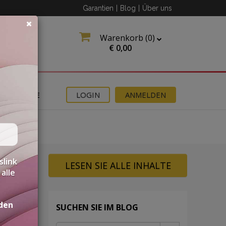
Garantien
|
Blog
|
Über uns
Warenkorb (
0
)
€
0,00
ANGEBOTE
LOGIN
ANMELDEN
slink
LESEN SIE ALLE INHALTE
alle
den
SUCHEN SIE IM BLOG