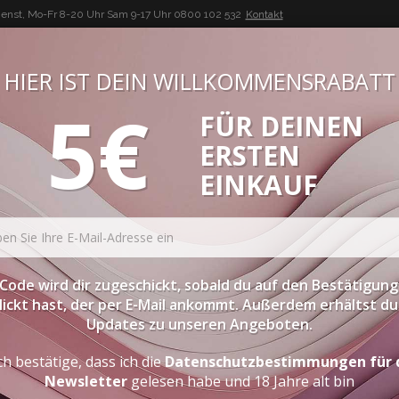
enst, Mo-Fr 8-20 Uhr Sam 9-17 Uhr
0800 102 532
Kontakt
HIER IST DEIN WILLKOMMENSRABATT
5€
FÜR DEINEN
BUON VINO, BUONA VITA
ERSTEN
ATESSEN
PROBIERPAKETE
SPIRITOUSEN
ZUBEHÖR
EINKAUF
Code wird dir zugeschickt, sobald du auf den Bestätigung
lickt hast, der per E-Mail ankommt. Außerdem erhältst du 
Updates zu unseren Angeboten.
ch bestätige, dass ich die
Datenschutzbestimmungen für 
Newsletter
gelesen habe und 18 Jahre alt bin