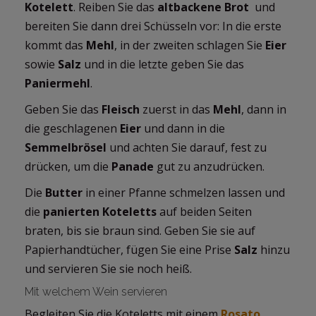
Kotelett
. Reiben Sie das
altbackene Brot
und
bereiten Sie dann drei Schüsseln vor: In die erste
kommt das
Mehl
, in der zweiten schlagen Sie
Eier
sowie
Salz
und in die letzte geben Sie das
Paniermehl
.
Geben Sie das
Fleisch
zuerst in das
Mehl
, dann in
die geschlagenen
Eier
und dann in die
Semmelbrösel
und achten Sie darauf, fest zu
drücken, um die
Panade
gut zu anzudrücken.
Die
Butter
in einer Pfanne schmelzen lassen und
die
panierten Koteletts
auf beiden Seiten
braten, bis sie braun sind. Geben Sie sie auf
Papierhandtücher, fügen Sie eine Prise
Salz
hinzu
und servieren Sie sie noch heiß.
Mit welchem Wein servieren
Begleiten Sie die Koteletts mit einem
Rosato