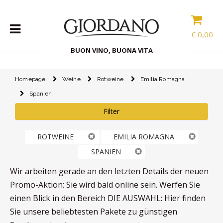
€
0,00
BUON VINO, BUONA VITA
Homepage
Weine
Rotweine
Emilia Romagna
WEINE
Spanien
DELIKATESSEN
Filter
PROBIERPAKETE
SPIRITOUSEN
ROTWEINE
EMILIA ROMAGNA
ZUBEHÖR
SPANIEN
INTERNATIONALE
Wir arbeiten gerade an den letzten Details der neuen
AUSWAHL
Promo-Aktion: Sie wird bald online sein. Werfen Sie
einen Blick in den Bereich DIE AUSWAHL: Hier finden
ANGEBOTE
Sie unsere beliebtesten Pakete zu günstigen
BLOG